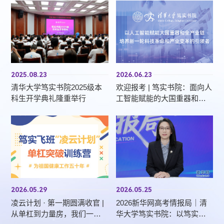
培养能力、推动清华特色中国书院制迈上新台阶的重要举措。
2025.08.23
2026.06.23
清华大学笃实书院2025级本
欢迎报考 | 笃实书院：面向人
科生开学典礼隆重举行
工智能赋能的大国重器和全
产业链，培养新一轮科技革
命和产业变革的引领者
2026.05.29
2026.05.25
凌云计划 · 第一期圆满收官 |
2026新华网高考情报局｜清
从单杠到力量房，我们一同
华大学笃实书院：以笃实治