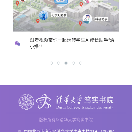
清
长空万里，直下看山河；励羽腾飞，矢志护
空天——空军节活动
版权所有© 清华大学笃实书院
中国北京市海淀区清华大学中央主楼219 , 100084
dssy@mail.tsinghua.edu.cn